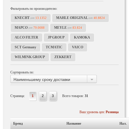
Фильтровать по производителю:
KNECHT
MAHLE ORIGINAL
от
13.1352
от
40.8824
MAPCO
MEYLE
от
79.0088
от
83.824
ALCO FILTER
JP GROUP
KAMOKA
SCT Germany
TCMATIC
VAICO
WILMINK GROUP
ZEKKERT
Сортировать по:
Наименьшему сроку доставки
Страница:
1
2
3
Всего товаров:
31
Ваш уровень цен:
Розница
Бренд
Название
Нал.