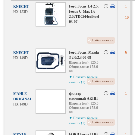
Ford Focus 1.4-2.5,
1
KNECHT
Focus C-Max 1.6-
HX 153D
2.0i/TDCi/FlexiFuel
10
03-07
Найти аналоги
Ford Focus, Mazda
6
KNECHT
3 2.0/2.3 00-08
HX 149D
Ширина (мм): 125.6
Общая длина: 178.6
мм
Диаметр прокладки:
▼ Показать больше
27.15 мм
Найти аналоги
свойств (1)
Высота: 35.3 мм
фильтр
1
MAHLE
масляный АКПП
ORIGINAL
Ширина (мм): 125.6
HX 149D
Общая длина: 178.6
мм
Диаметр прокладки:
▼ Показать больше
27.15 мм
Найти аналоги
свойств (1)
Высота: 35.3 мм
FORD Focus II 03-
1
MEYLE