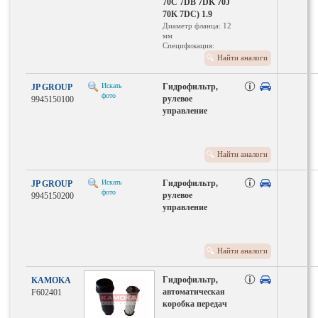
70C 7DB 7DK 70J
70K 7DC) 1.9
Диаметр фланца: 12
мм
Спецификация:
Magnetfilter
Найти аналоги
Исполнение
фильтра:
Прямоточный
Искать
Гидрофильтр,
JP GROUP
фильтр
фото
рулевое
9945150100
управление
Найти аналоги
Искать
Гидрофильтр,
JP GROUP
фото
рулевое
9945150200
управление
Найти аналоги
Гидрофильтр,
KAMOKA
автоматическая
F602401
коробка передач