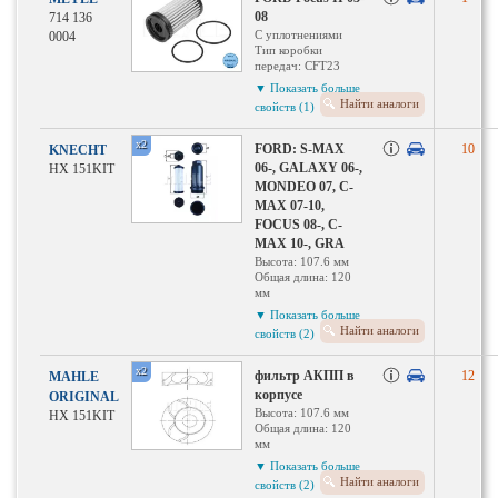
08
714 136
С уплотнениями
0004
Тип коробки
передач: CFT23
Вид коробки
▼ Показать больше
передач: CVT-
Найти аналоги
свойств (1)
автоматическая
коробка передач(без
ступений)
x2
FORD: S-MAX
10
KNECHT
Количественная
06-, GALAXY 06-,
HX 151KIT
единица: Штука
MONDEO 07, C-
MAX 07-10,
FOCUS 08-, C-
MAX 10-, GRA
Высота: 107.6 мм
Общая длина: 120
мм
Внутренний
▼ Показать больше
диаметр 1(мм): 14.1
Найти аналоги
свойств (2)
Диаметр прокладки:
31.8 мм
Диаметр: 40 мм
x2
фильтр АКПП в
12
MAHLE
корпусе
ORIGINAL
Высота: 107.6 мм
HX 151KIT
Общая длина: 120
мм
Внутренний
▼ Показать больше
диаметр 1(мм): 14.1
Найти аналоги
свойств (2)
Диаметр прокладки: