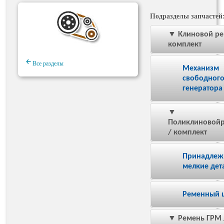
Подразделы запчастей
▼ Клиновой ре
комплект
￩
Все разделы
Механизм
свободного
генератора
▼
Поликлиновой
/ комплект
Принадлеж
мелкие дет
Ременный 
▼ Ремень ГРМ 