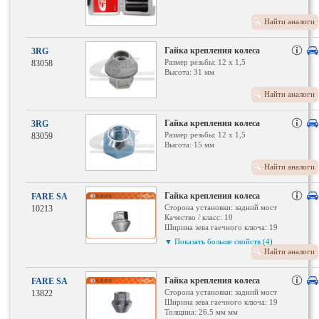
Колесное крепление: Конический
поясок F
Найти аналоги
Поверхность: хромированный
Гайка крепления колеса
3RG
Размер резьбы: 12 x 1,5
83058
Высота: 31 мм
Найти аналоги
Гайка крепления колеса
3RG
Размер резьбы: 12 x 1,5
83059
Высота: 15 мм
Найти аналоги
Гайка крепления колеса
FARE SA
Сторона установки: задний мост
10213
Качество / класс: 10
Ширина зева гаечного ключа: 19
Толщина: 31 мм мм
▼ Показать больше свойств (4)
Вес: 63 г
Найти аналоги
Внутренняя резьба: M12x1,5 мм
Профиль головки болта:
Внешний шестигранник
Гайка крепления колеса
FARE SA
Сторона установки: задний мост
13822
Ширина зева гаечного ключа: 19
Толщина: 26.5 мм мм