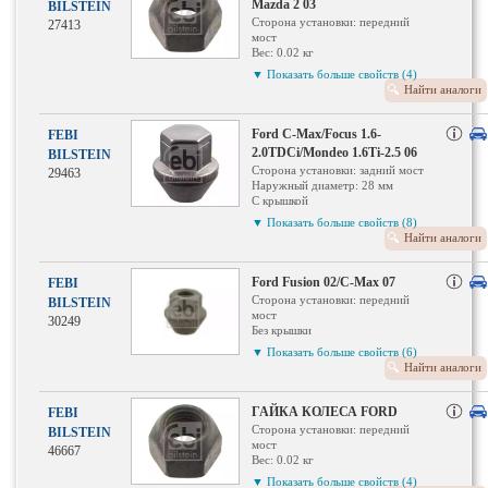
Mazda 2 03
BILSTEIN
Сторона установки: передний
27413
мост
Вес: 0.02 кг
Качество / класс: 10
▼ Показать больше свойств (4)
Толщина: 15 мм мм
Найти аналоги
Ширина зева гаечного ключа: 19
Внутренняя резьба: M12 x 1,5
мм
Ford C-Max/Focus 1.6-
FEBI
Колесное крепление: Конический
2.0TDCi/Mondeo 1.6Ti-2.5 06
BILSTEIN
поясок F
Сторона установки: задний мост
29463
Наружный диаметр: 28 мм
С крышкой
Вес: 0.06 кг
▼ Показать больше свойств (8)
Качество / класс: 10
Найти аналоги
Ширина зева гаечного ключа: 19
Толщина: 31 мм мм
Внутренняя резьба: M12 x 1,5
Ford Fusion 02/C-Max 07
FEBI
мм
Сторона установки: передний
BILSTEIN
Профиль головки болта:
мост
30249
Внешний шестигранник
Без крышки
Колесное крепление: Конический
Вес: 0.05 кг
▼ Показать больше свойств (6)
поясок F
Качество / класс: 10
Найти аналоги
Поверхность: хромированный
Ширина зева гаечного ключа: 19
Толщина: 26.5 мм мм
Внутренняя резьба: M12 x 1,5
ГАЙКА КОЛЕСА FORD
FEBI
мм
Сторона установки: передний
BILSTEIN
Колесное крепление: Конический
мост
46667
поясок F
Вес: 0.02 кг
Поверхность: фосфорированный
Качество / класс: 10
▼ Показать больше свойств (4)