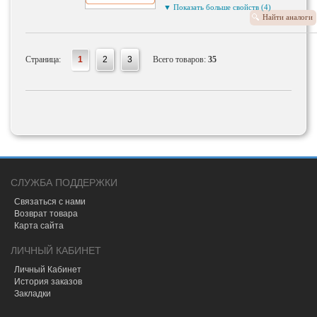
Внутренняя резьба: M 12 x 1,5
▼ Показать больше свойств (4)
мм
Найти аналоги
Колесное крепление: Конический
поясок F
Покрытие контакта: не
хромированное (Cr VI) покрытие
Страница:
1
2
3
Всего товаров:
35
Поверхность: фосфорированный
СЛУЖБА ПОДДЕРЖКИ
Связаться с нами
Возврат товара
Карта сайта
ЛИЧНЫЙ КАБИНЕТ
Личный Кабинет
История заказов
Закладки