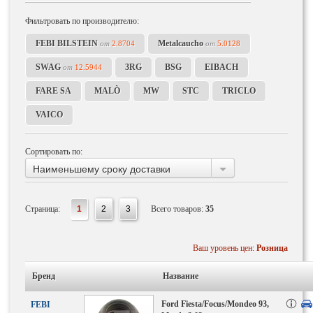
Фильтровать по производителю:
FEBI BILSTEIN
Metalcaucho
от
2.8704
от
5.0128
SWAG
3RG
BSG
EIBACH
от
12.5944
FARE SA
MALÒ
MW
STC
TRICLO
VAICO
Сортировать по:
Наименьшему сроку доставки
Страница:
1
2
3
Всего товаров:
35
Ваш уровень цен:
Розница
Бренд
Название
Ford Fiesta/Focus/Mondeo 93,
FEBI