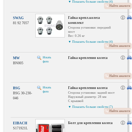
▼ Показать больше свойств (4)
Толщина: 26 мм мм
Найти аналоги
Внутренняя резьба: M12 x 1,5
мм
Колесное крепление: Конический
Гайка крепл.колеса
SWAG
поясок F
комплект
81 92 7057
Поверхность: хромированный
Сторона установки: передний
мост
Вес: 0.26 кг
Ширина зева гаечного ключа: 17
▼ Показать больше свойств (4)
Толщина: 26 мм мм
Найти аналоги
Внутренняя резьба: M12 x 1,5
мм
Колесное крепление: Конический
Искать
Гайка крепления колеса
MW
поясок F
фото
BN005
Поверхность: хромированный
Найти аналоги
Искать
Гайка крепления колеса
BSG
фото
Сторона установки: задний мост
BSG 30-230-
Наружный диаметр: 28 мм
046
С крышкой
Вес: 0.06 кг
▼ Показать больше свойств (7)
Ширина зева гаечного ключа: 19
Найти аналоги
mm
Толщина: 31 мм мм
Внутренняя резьба: M12x1.5 мм
Болт для крепления колеса
EIBACH
Профиль головки болта:
S171921L
Внешний шестигранник