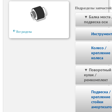
Подразделы запчастей
▼ Балка моста 
подвеска оси
￩
Все разделы
Инструмен
Колесо /
крепление
колеса
▼ Поворотный
кулак /
ремкомплект
Подвеска /
крепление
стойки
амортизато