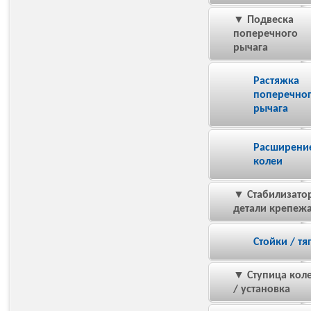
▼ Подвеска
поперечного
рычага
Растяжка
поперечно
рычага
Расширени
колеи
▼ Стабилизатор
детали крепеж
Стойки / тя
▼ Ступица кол
/ установка