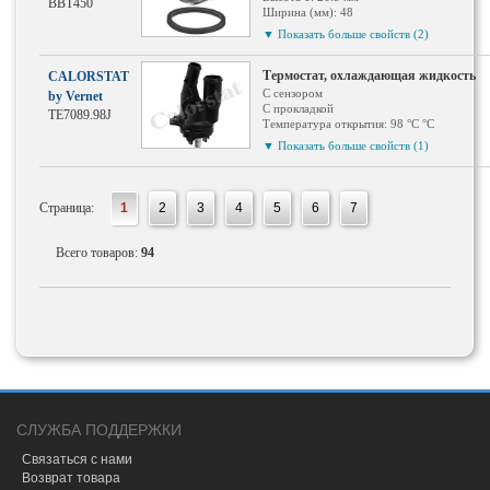
BBT450
Ширина (мм): 48
Температурный диапазон: 82
▼ Показать больше свойств (2)
Тип корпуса: без корпуса
Термостат, охлаждающая жидкость
CALORSTAT
С сензором
by Vernet
С прокладкой
TE7089.98J
Температура открытия: 98 °С °C
Тип корпуса: Пластмассовый корпус
▼ Показать больше свойств (1)
Страница:
1
2
3
4
5
6
7
Всего товаров:
94
СЛУЖБА ПОДДЕРЖКИ
Связаться с нами
Возврат товара