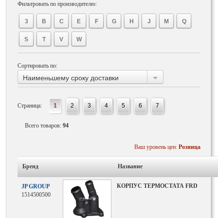
Фильтровать по производителю:
3
B
C
E
F
G
H
J
M
Q
S
T
V
W
Сортировать по:
Наименьшему сроку доставки
Страница:
1
2
3
4
5
6
7
Всего товаров:
94
Ваш уровень цен:
Розница
Бренд
Название
КОРПУС ТЕРМОСТАТА FRD
JP GROUP
1514500500