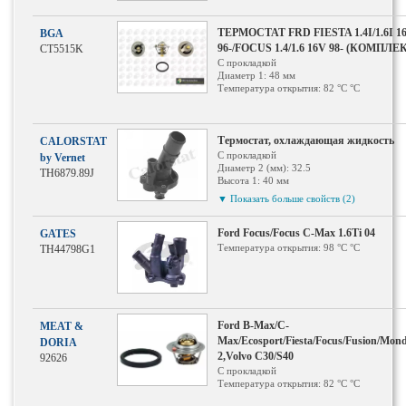
ТЕРМОСТАТ FRD FIESTA 1.4I/1.6I 1
BGA
96-/FOCUS 1.4/1.6 16V 98- (КОМПЛЕ
CT5515K
С прокладкой
Диаметр 1: 48 мм
Температура открытия: 82 °С °C
Термостат, охлаждающая жидкость
CALORSTAT
С прокладкой
by Vernet
Диаметр 2 (мм): 32.5
TH6879.89J
Высота 1: 40 мм
Температура открытия: 89 °С °C
▼ Показать больше свойств (2)
Тип корпуса: Пластмассовый корпус
Ford Focus/Focus C-Max 1.6Ti 04
GATES
Температура открытия: 98 °С °C
TH44798G1
Ford B-Max/C-
MEAT &
Max/Ecosport/Fiesta/Focus/Fusion/Mon
DORIA
2,Volvo C30/S40
92626
С прокладкой
Температура открытия: 82 °С °C