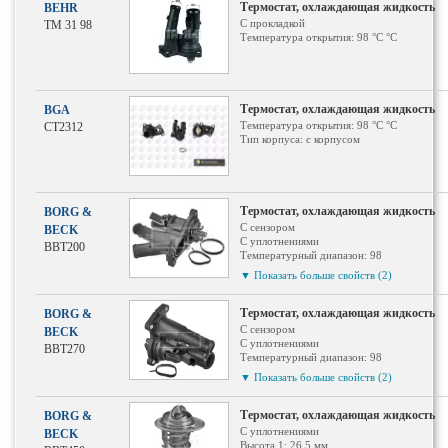
Термостат, охлаждающая жидкость
BEHR
С прокладкой
TM 31 98
Температура открытия: 98 °С °C
Термостат, охлаждающая жидкость
BGA
Температура открытия: 98 °С °C
CT2312
Тип корпуса: с корпусом
Термостат, охлаждающая жидкость
BORG &
С сензором
BECK
С уплотнениями
BBT200
Температурный диапазон: 98
Материал корпуса: полимерный материал
▼ Показать больше свойств (2)
Тип корпуса: с корпусом
Термостат, охлаждающая жидкость
BORG &
С сензором
BECK
С уплотнениями
BBT270
Температурный диапазон: 98
Материал корпуса: полимерный материал
▼ Показать больше свойств (2)
Тип корпуса: с корпусом
Термостат, охлаждающая жидкость
BORG &
С уплотнениями
BECK
Высота 1: 26.5 мм