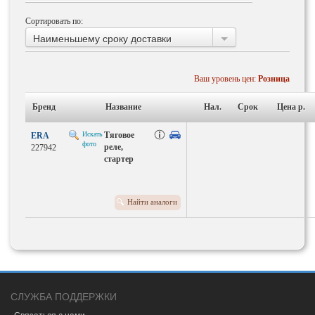
Сортировать по:
Наименьшему сроку доставки
Ваш уровень цен:
Розница
Бренд
Название
Нал.
Срок
Цена p.
Искать
Тяговое
ERA
фото
реле,
227942
стартер
Найти аналоги
СЛУЖБА ПОДДЕРЖКИ
Связаться с нами