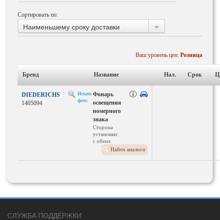
Сортировать по:
Наименьшему сроку доставки
Ваш уровень цен:
Розница
Бренд
Название
Нал.
Срок
Ц
Искать
Фонарь
DIEDERICHS
фото
освещения
1405094
номерного
знака
Сторона
установки:
с обеих
сторон
Найти аналоги
Тип ламп:
W5W
СЛУЖБА ПОДДЕРЖКИ