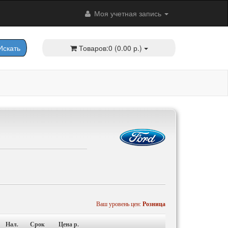
Моя учетная запись
скать
Товаров:0 (0.00 р.)
Ваш уровень цен:
Розница
Нал.
Срок
Цена p.