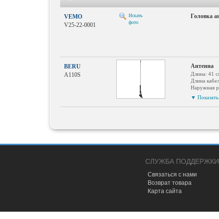
Искать
Головка а
VEMO
фото
V25-22-0001
Антенна
BERU
Длина: 41 с
A110S
Длина кабе
Наружная р
Вид эксплу
▼ Показать 
СЛУЖБА ПОДДЕРЖКИ
Связаться с нами
Возврат товара
Карта сайта