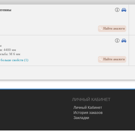
нтенны
Найти аналоги
м
ля: 4400 мм
езьба: M 6 мм
атации: электронный
Найти аналоги
больше свойств (1)
ЛИЧНЫЙ КАБИНЕТ
Личный Кабинет
История заказов
Закладки