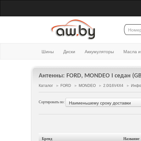
Шины
Диски
Аккумуляторы
Масла и
Антенны: FORD, MONDEO I седан (GB
Каталог
►
FORD
►
MONDEO
►
2.0I16V4X4
►
Инфо
Сортировать по:
Наименьшему сроку доставки
Бренд
Название