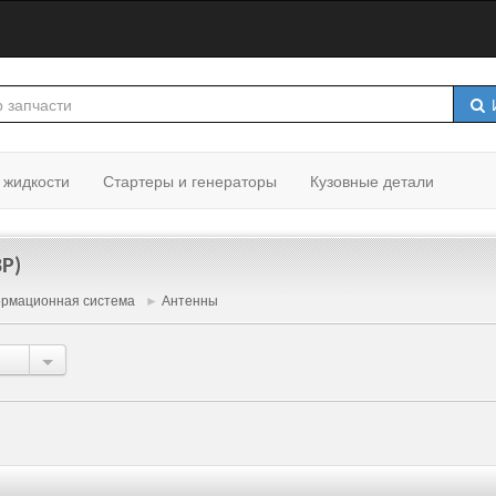
И
 жидкости
Стартеры и генераторы
Кузовные детали
P)
рмационная система
►
Антенны