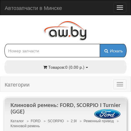
Автозапчасти в Минске
Искать
Товаров:0 (0.00 р.)
Категории
Клиновой ремень: FORD, SCORPIO I Turnier
(GGE)
Каталог
►
FORD
►
SCORPIO
►
2.9I
►
Ременный привод
►
Клиновой ремень