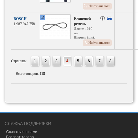
Найти аналоги
x5
Клиновой
BOSCH
ремень
1 987 947 758
Длина: 1010
мм
Ширина (мм):
11.9
Найти аналоги
Ремень: С
открытой
боковой
поверхностью
Страница:
1
2
3
4
5
6
7
8
Всего товаров:
118
СЛУЖБА ПОДДЕРЖКИ
Связаться с нами
Возврат товара