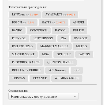
Фильтровать по производителю:
LYNXauto
AYWIPARTS
от
9.1416
от
9.9632
BOSCH
GATES
ASHUKI
от
12.844
от
22.0376
BANDO
CONTITECH
DAYCO
DELPHI
FLENNOR
HUTCHINSON
INA
JP GROUP
KSH-KOSHIMO
MAGNETI MARELLI
MAPCO
MASTER-SPORT
MGA
OPTIBELT
PATRON
PROCODIS FRANCE
QUINTON HAZELL
ROULUNDS RUBBER
SCT Germany
SNR
TRISCAN
VEYANCE
WILMINK GROUP
Сортировать по:
Наименьшему сроку доставки