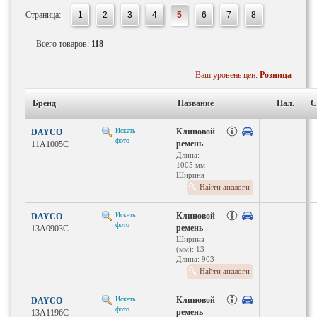
Страница:
1
2
3
4
5
6
7
8
Всего товаров:
118
Ваш уровень цен:
Розница
Бренд
Название
Нал.
С
Искать
Клиновой
DAYCO
фото
ремень
11A1005C
Длина:
1005 мм
Ширина
(мм): 11
Найти аналоги
Искать
Клиновой
DAYCO
фото
ремень
13A0903C
Ширина
(мм): 13
Длина: 903
мм
Найти аналоги
Искать
Клиновой
DAYCO
фото
ремень
13A1196C