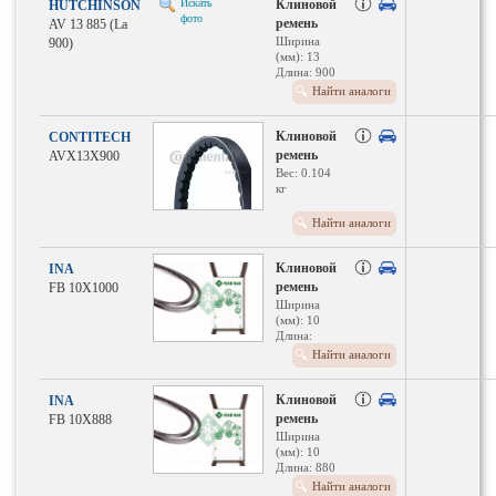
Искать
Клиновой
HUTCHINSON
фото
ремень
AV 13 885 (La
Ширина
900)
(мм): 13
Длина: 900
мм
Найти аналоги
Клиновой
CONTITECH
ремень
AVX13X900
Вес: 0.104
кг
Найти аналоги
Клиновой
INA
ремень
FB 10X1000
Ширина
(мм): 10
Длина:
1000 мм
Найти аналоги
Клиновой
INA
ремень
FB 10X888
Ширина
(мм): 10
Длина: 880
мм
Найти аналоги