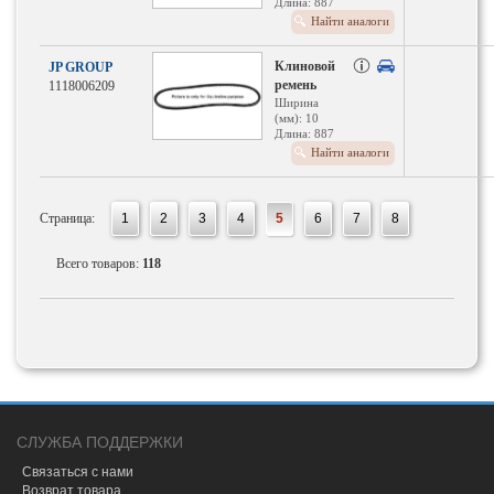
Длина: 887
мм
Найти аналоги
Клиновой
JP GROUP
ремень
1118006209
Ширина
(мм): 10
Длина: 887
мм
Найти аналоги
Страница:
1
2
3
4
5
6
7
8
Всего товаров:
118
СЛУЖБА ПОДДЕРЖКИ
Связаться с нами
Возврат товара