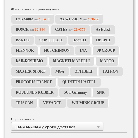
Фильтровать по производителю:
LYNXauto
AYWIPARTS
от
9.1416
от
9.9632
BOSCH
GATES
ASHUKI
от
12.844
от
22.0376
BANDO
CONTITECH
DAYCO
DELPHI
FLENNOR
HUTCHINSON
INA
JP GROUP
KSH-KOSHIMO
MAGNETI MARELLI
MAPCO
MASTER-SPORT
MGA
OPTIBELT
PATRON
PROCODIS FRANCE
QUINTON HAZELL
ROULUNDS RUBBER
SCT Germany
SNR
TRISCAN
VEYANCE
WILMINK GROUP
Сортировать по:
Наименьшему сроку доставки