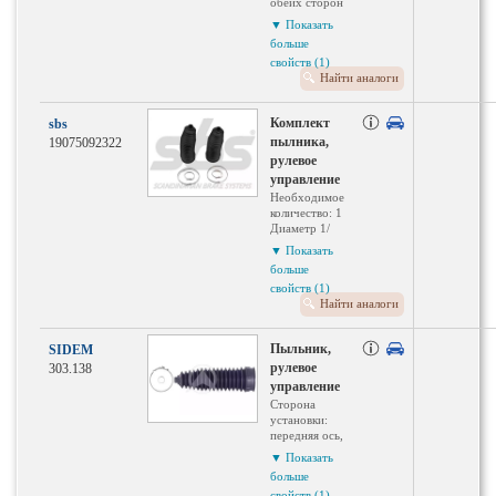
обеих сторон
Внутренний
▼ Показать
диаметр 2
больше
(мм): 16
свойств (1)
Высота: 220
Найти аналоги
мм
Внутренний
диаметр
Комплект
sbs
1(мм): 60
пылника,
19075092322
рулевое
управление
Необходимое
количество: 1
Диаметр 1/
диаметр 2:
▼ Показать
12/55 мм
больше
Длина: 200
свойств (1)
мм
Найти аналоги
Материал:
термопласт
Пыльник,
SIDEM
рулевое
303.138
управление
Сторона
установки:
передняя ось,
двусторонне
▼ Показать
Диаметр 1:
больше
12 мм
свойств (1)