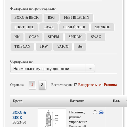
Фильтровать по производителю:
BORG & BECK
BSG
FEBI BILSTEIN
FIRST LINE
KAWE
LEMFÖRDER
MONROE
NK
OCAP
SIDEM
SPIDAN
SWAG
TRISCAN
TRW
VAICO
sbs
Сортировать по:
Наименьшему сроку доставки
Страница:
1
2
Всего товаров:
17
Ваш уровень цен:
Розница
Бренд
Название
Нал.
Пыльник,
BORG &
рулевое
BECK
управление
BSG3430
Внутренний