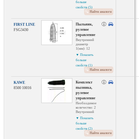
больше
Вес: 0.07 кг
свойств (5)
Необходимое
Найти аналоги
количество: 2
Внутренний
диаметр
Пыльник,
FIRST LINE
1(мм): 12
рулевое
FSG3430
Длина: 200
мм
управление
Внутренний
Внутренний
диаметр 2
диаметр
(мм): 55
1(мм): 12
Материал:
Длина: 200
▼ Показать
термопласт
мм
больше
Внутренний
свойств (1)
диаметр 2
Найти аналоги
(мм): 55
Материал:
термопласт
Комплект
KAWE
пылника,
8500 10016
рулевое
управление
Необходимое
количество: 2
Внутренний
диаметр
▼ Показать
1(мм): 12
больше
Высота: 200
свойств (2)
мм
Найти аналоги
Внутренний
диаметр 2