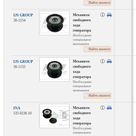
оборудование
Найти аналоги
Для номера
производителя:
920006
Механизм
IJS GROUP
свободного
30-1154
хода
генератора
Необходимо
специальное
монтажное
оборудование
Найти аналоги
Механизм
IJS GROUP
свободного
30-1155
хода
генератора
Необходимо
специальное
монтажное
оборудование
Найти аналоги
Механизм
INA
свободного
535 0236 10
хода
генератора
Необходимо
специальное