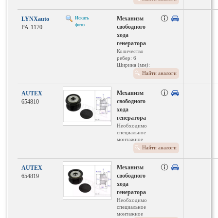
Искать
Механизм
LYNXauto
фото
свободного
PA-1170
хода
генератора
Количество
ребер: 6
Ширина (мм):
39.2
Найти аналоги
Диаметр 1/
диаметр 2:
53,4/17 мм
Механизм
AUTEX
свободного
654810
хода
генератора
Необходимо
специальное
монтажное
оборудование
Найти аналоги
Для номера
производителя:
920007
Механизм
AUTEX
свободного
654819
хода
генератора
Необходимо
специальное
монтажное