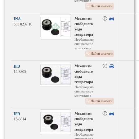
монтажное
оборудование
Найти аналоги
Для номера
производителя:
920006
Механизм
INA
свободного
535 0237 10
хода
генератора
Необходимо
специальное
монтажное
оборудование
Найти аналоги
Для номера
производителя:
920007
Механизм
IPD
свободного
15-3805
хода
генератора
Необходимо
специальное
монтажное
оборудование
Найти аналоги
Для номера
производителя:
920007
Механизм
IPD
свободного
15-3814
хода
генератора
Необходимо
специальное