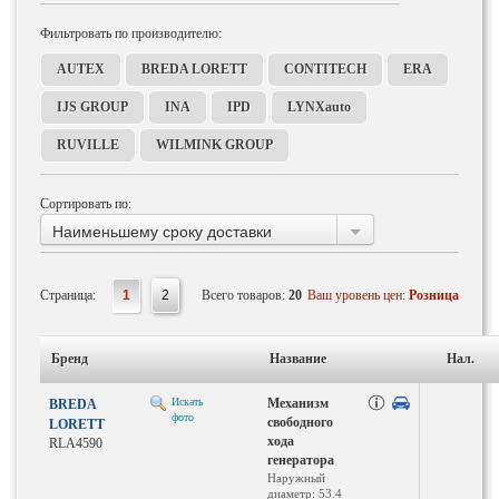
Фильтровать по производителю:
AUTEX
BREDA LORETT
CONTITECH
ERA
IJS GROUP
INA
IPD
LYNXauto
RUVILLE
WILMINK GROUP
Сортировать по:
Наименьшему сроку доставки
Страница:
1
2
Всего товаров:
20
Ваш уровень цен:
Розница
Бренд
Название
Нал.
Искать
Механизм
BREDA
фото
свободного
LORETT
хода
RLA4590
генератора
Наружный
диаметр: 53.4