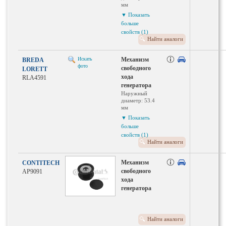
мм
Внутренний
▼ Показать
диаметр: 17
больше
Толщина: 39.2
свойств (1)
мм мм
Найти аналоги
Количество
ребер: 6
Искать
Механизм
BREDA
фото
свободного
LORETT
хода
RLA4591
генератора
Наружный
диаметр: 53.4
мм
Внутренний
▼ Показать
диаметр: 17
больше
Толщина: 43.5
свойств (1)
мм мм
Найти аналоги
Количество
ребер: 6
Механизм
CONTITECH
свободного
AP9091
хода
генератора
Найти аналоги