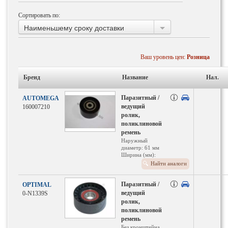
Сортировать по:
Наименьшему сроку доставки
Ваш уровень цен:
Розница
Бренд
Название
Нал.
Паразитный /
AUTOMEGA
ведущий
160007210
ролик,
поликлиновой
ремень
Наружный
диаметр: 61 мм
Ширина (мм):
30
Найти аналоги
Паразитный /
OPTIMAL
ведущий
0-N1339S
ролик,
поликлиновой
ремень
Без кронштейна