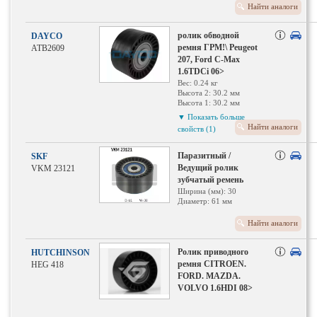
61 мм
Найти аналоги
ролик обводной
DAYCO
ремня ГРМ!\ Peugeot
ATB2609
207, Ford C-Max
1.6TDCi 06>
Вес: 0.24 кг
Высота 2: 30.2 мм
Высота 1: 30.2 мм
Диаметр шкива: 61 мм
▼ Показать больше
Найти аналоги
свойств (1)
Паразитный /
SKF
Ведущий ролик
VKM 23121
зубчатый ремень
Ширина (мм): 30
Диаметр: 61 мм
Найти аналоги
Ролик приводного
HUTCHINSON
ремня CITROEN.
HEG 418
FORD. MAZDA.
VOLVO 1.6HDI 08>