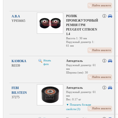
Найти аналоги
РОЛИК
A.B.A
ПРОМЕЖУТОЧНЫЙ
YP856665
РЕМНЯ ГРМ
PEUGEOT CITROEN
1.4
Высота 1: 30 мм
Наружный диаметр 1:
61 мм
Найти аналоги
Искать
Автодеталь
KAMOKA
фото
Наружный диаметр: 61
R0339
мм
Ширина (мм): 30
Найти аналоги
Автодеталь
FEBI
Наружный диаметр: 61
BILSTEIN
мм
37275
Вес: 0.17 кг
Необходимое
▼ Показать больше
количество: 1
Найти аналоги
свойств (3)
Внутренний диаметр: 10
Ширина (мм): 30
Материал: полимерный