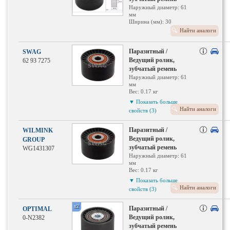
Наружный диаметр: 61
мм
Ширина (мм): 30
Найти аналоги
Паразитный /
SWAG
Ведущий ролик,
62 93 7275
зубчатый ремень
Наружный диаметр: 61
мм
Вес: 0.17 кг
Необходимое
▼ Показать больше
количество: 1
Найти аналоги
свойств (3)
Внутренний диаметр: 10
Ширина (мм): 30
Материал: полимерный
Паразитный /
WILMINK
материал
Ведущий ролик,
GROUP
зубчатый ремень
WG1431307
Наружный диаметр: 61
мм
Вес: 0.17 кг
Необходимое
▼ Показать больше
количество: 1
Найти аналоги
свойств (3)
Внутренний диаметр: 10
Ширина (мм): 30
Материал: полимерный
x2
Паразитный /
OPTIMAL
материал
Ведущий ролик,
0-N2382
зубчатый ремень