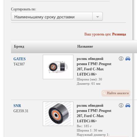
Сортировать по:
Наименьшему сроку доставки
Ваш уровень цен:
Розница
Бренд
Название
ролик обводной
GATES
ремня ГРМ!\ Peugeot
T42307
207, Ford C-Max
1.6TDCi 06>
Ширина (мм): 30
Диаметр: 61 мм
Найти аналоги
ролик обводной
SNR
ремня ГРМ!\ Peugeot
GE359.31
207, Ford C-Max
1.6TDCi 06>
Вес: 185 г
Ширина 1: 30 мм
Наружный диаметр 1: