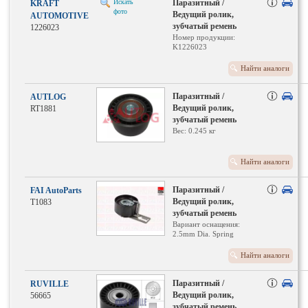
Искать
Паразитный /
KRAFT
материал
фото
Ведущий ролик,
AUTOMOTIVE
зубчатый ремень
1226023
Номер продукции:
K1226023
Найти аналоги
Паразитный /
AUTLOG
Ведущий ролик,
RT1881
зубчатый ремень
Вес: 0.245 кг
Найти аналоги
Паразитный /
FAI AutoParts
Ведущий ролик,
T1083
зубчатый ремень
Вариант оснащения:
2.5mm Dia. Spring
Найти аналоги
Паразитный /
RUVILLE
Ведущий ролик,
56665
зубчатый ремень