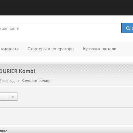
И
 жидкости
Стартеры и генераторы
Кузовные детали
OURIER Kombi
й привод
►
Комплект роликов
ание