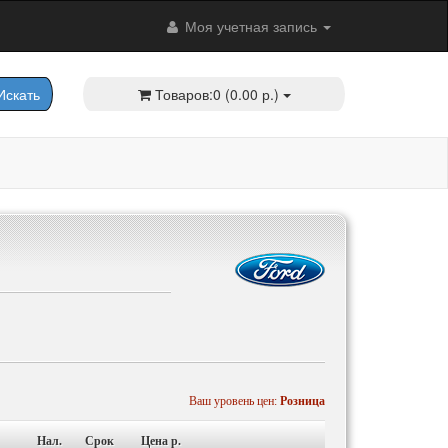
Моя учетная запись
скать
Товаров:0 (0.00 р.)
Ваш уровень цен:
Розница
Нал.
Срок
Цена p.