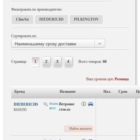
Фильтровать по производителю:
ClimAir
DIEDERICHS
PILKINGTON
Сортировать по:
Наименьшему сроку доставки
Страница:
1
2
3
4
Всего товаров:
60
Ваш уровень цен:
Розница
Бренд
Название
Нал.
Срок
Це
Искать
Ветровое
DIEDERICHS
фото
стекло
8410191
Найти аналоги