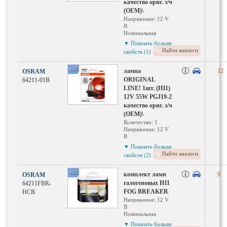
качество ориг. з/ч
(ОЕМ)\
Напряжение: 12 V
В
Номинальная
мощность: 55 Вт Вт
▼ Показать больше
Тип ламп: H11
Найти аналоги
свойств (1)
Исполнение
патрона: PGJ19-2
x30
лампа
12
OSRAM
ORIGINAL
64211-01B
LINE! 1шт. (H11)
12V 55W PGJ19-2
качество ориг. з/ч
(ОЕМ)\
Количество: 1
Напряжение: 12 V
В
Номинальная
▼ Показать больше
мощность: 55 Вт Вт
Найти аналоги
свойств (2)
Тип ламп: H11
Исполнение
патрона: PGJ19-2
x20
комплект ламп
9
OSRAM
галогеновых H11
64211FBR-
FOG BREAKER
HCB
Напряжение: 12 V
В
Номинальная
мощность: 55 Вт Вт
▼ Показать больше