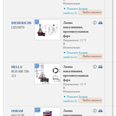
Номинальная
мощность: 55 Вт Вт
▼ Показать больше
Тип ламп: H11
Найти аналоги
свойств (1)
Исполнение
патрона: PGJ19-2
x4
Лампа
DIEDERICHS
накаливания,
LID10070
противотуманная
фара
Напряжение: 12 V
В
Номинальная
мощность: 55 Вт Вт
▼ Показать больше
Тип ламп: H11
Найти аналоги
свойств (1)
Исполнение
патрона: PGJ19-2
x6
Лампа
HELLA
накаливания,
8GH 008 358-
противотуманная
121
фара
Напряжение: 12 V
В
Номинальная
мощность: 55 Вт Вт
▼ Показать больше
Тип ламп: H11
Найти аналоги
свойств (2)
Исполнение
патрона: PGJ 19-2
Тип осветительного
x30
Лампа
OSRAM
прибора: Галоген
накаливания,
64211CBI