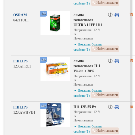
Тип ламп: H11
Найти аналоги
свойств (1)
Исполнение
патрона: PGJ19-2
x20
лампа
15
OSRAM
галогеновая
64211ULT
ULTRA LIFE H11
Напряжение: 12 V
В
Номинальная
мощность: 55 Вт Вт
▼ Показать больше
Тип ламп: H11
Найти аналоги
свойств (1)
Исполнение
патрона: PGJ19-2
x39
лампа
15
PHILIPS
галогеновая H11
12362PRC1
Vision + 30%
Напряжение: 12 V
В
Номинальная
мощность: 55 Вт Вт
▼ Показать больше
Тип ламп: H11
Найти аналоги
свойств (1)
Исполнение
патрона: PGJ19-2
x39
H11 12В 55 Вт
10
PHILIPS
Напряжение: 12 V
12362WHVB1
В
Номинальная
мощность: 55 Вт Вт
▼ Показать больше
Тип ламп: H11
Найти аналоги
свойств (1)
Исполнение