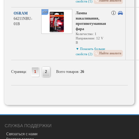
Найти аналоги
свойств (1)
Исполнение
патрона: PGJ19-2
x30
Лампа
OSRAM
накаливания,
64211NBU-
противотуманная
01B
фара
Количество: 1
Напряжение: 12 V
В
Номинальная
▼ Показать больше
мощность: 55 Вт Вт
Найти аналоги
свойств (2)
Тип ламп: H11
Исполнение
патрона: PGJ19-2
Страница:
1
2
Всего товаров:
26
СЛУЖБА ПОДДЕРЖКИ
Связаться с нами
Возврат товара