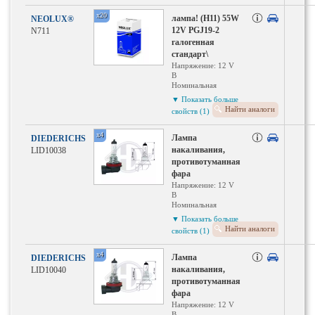
патрона: PGJ19-2
x20
лампа! (H11) 55W
NEOLUX®
12V PGJ19-2
N711
галогенная
стандарт\
Напряжение: 12 V
В
Номинальная
мощность: 55 Вт Вт
▼ Показать больше
Тип ламп: H11
Найти аналоги
свойств (1)
Исполнение
патрона: PGJ19-2
x4
Лампа
DIEDERICHS
накаливания,
LID10038
противотуманная
фара
Напряжение: 12 V
В
Номинальная
мощность: 55 Вт Вт
▼ Показать больше
Тип ламп: H11
Найти аналоги
свойств (1)
Исполнение
патрона: PGJ19-2
x4
Лампа
DIEDERICHS
накаливания,
LID10040
противотуманная
фара
Напряжение: 12 V
В