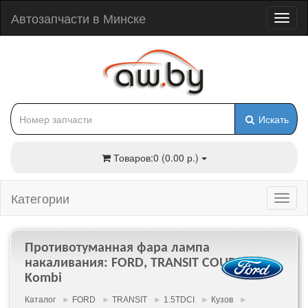
Автозапчасти в Минске
Искать
Товаров:0 (0.00 р.)
Категории
Противотуманная фара лампа
накаливания: FORD, TRANSIT COURIER
Kombi
Каталог
►
FORD
►
TRANSIT
►
1.5TDCI
►
Кузов
►