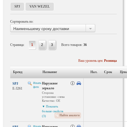
SPJ
VAN WEZEL
Сортировать по:
Наименьшему сроку доставки
Страница:
1
2
3
Всего товаров:
36
Ваш уровень цен:
Розница
Бренд
Название
Нал.
Срок
Цена
Искать
Наружное
SPJ
фото
зеркало
E-3261
Сторона
установки: слева
Качество: OE
QUALITY
▼ Показать
Наружное /
больше свойств
внутреннее
Найти аналоги
(3)
зеркало заднего
вида:
асферический
Искать
Наружное