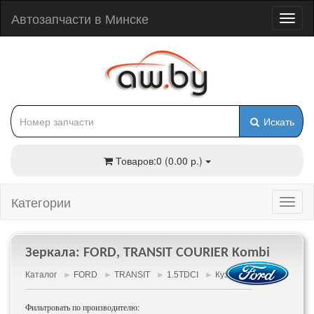
Автозапчасти в Минске
Искать
Товаров:0 (0.00 р.)
Категории
Зеркала: FORD, TRANSIT COURIER Kombi
Каталог
►
FORD
►
TRANSIT
►
1.5TDCI
►
Кузов
►
Зеркала
Фильтровать по производителю: