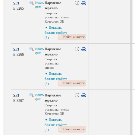
вида:
Вид
Искать
Наружное
SPJ
асферический
эксплуатации:
фото
зеркало
E-3265
Автомобиль с
электрический
Сторона
лево- /
установки: слева
правосторонним
Качество: OE
расположением
QUALITY
руля: для
▼ Показать
Наружное /
левостороннего
больше свойств
внутреннее
расположения
Найти аналоги
(3)
зеркало заднего
руля
вида:
Поверхность:
асферический
мерейное
Искать
Наружное
SPJ
Поверхность:
Вид
фото
зеркало
E-3266
грунтованный
эксплуатации:
Сторона
Автомобиль с
электрический
установки:
лево- /
справа
правосторонним
Качество: OE
расположением
▼ Показать
QUALITY
руля: для
больше свойств
Наружное /
левостороннего
Найти аналоги
(3)
внутреннее
расположения
зеркало заднего
руля
вида:
Вид
Искать
Наружное
SPJ
асферический
эксплуатации:
фото
зеркало
E-3267
Поверхность:
ручной
Сторона
грунтованный
установки: слева
Автомобиль с
Качество: OE
лево- /
QUALITY
правосторонним
▼ Показать
Наружное /
расположением
больше свойств
внутреннее
руля: для
Найти аналоги
(3)
зеркало заднего
левостороннего
вида: