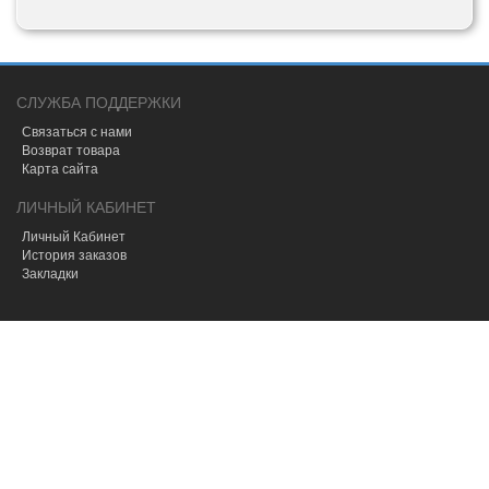
правостороннего
расположения
руля
Вид
эксплуатации:
электрический
СЛУЖБА ПОДДЕРЖКИ
Связаться с нами
Возврат товара
Карта сайта
ЛИЧНЫЙ КАБИНЕТ
Личный Кабинет
История заказов
Закладки