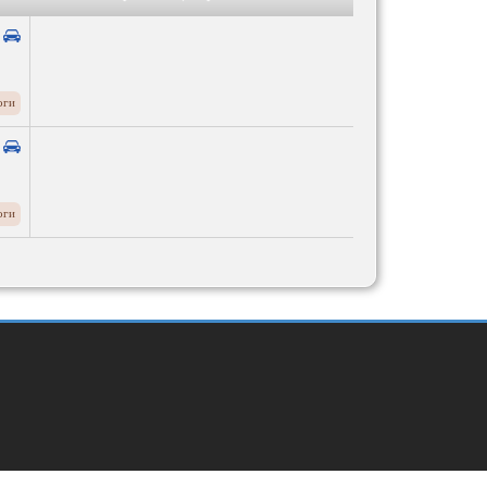
оги
оги