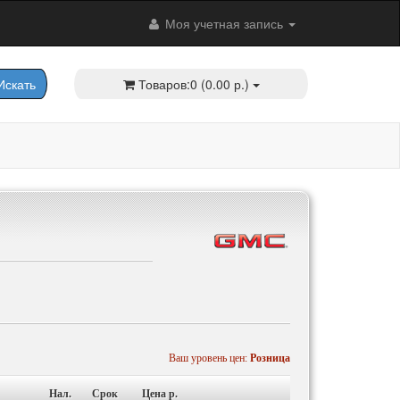
Моя учетная запись
скать
Товаров:0 (0.00 р.)
Ваш уровень цен:
Розница
Нал.
Срок
Цена p.