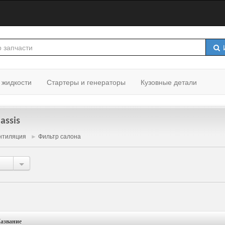
И
 жидкости
Стартеры и генераторы
Кузовные детали
assis
нтиляция
►
Фильтр салона
азвание