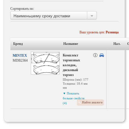
Сортировать по:
Наименьшему сроку доставки
Ваш уровень цен:
Розница
Бренд
Название
Нал.
Комплект
MINTEX
тормозных
MDB2364
колодок,
дисковый
тормоз
Ширина (мм): 177
Толщина: 18.4 мм
мм
WVA номер:
▼ Показать
24626
больше свойств
Высота: 59.2 мм
Найти аналоги
(4)
Количество
датчиков износа:
6 на ось
Тормозная
система: Akebono
Датчик износа: с
звуковым