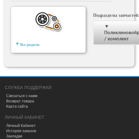
Подразделы запчастей
▼
Поликлиновой
/ комплект
￩
Все разделы
СЛУЖБА ПОДДЕРЖКИ
Связаться с нами
Возврат товара
Карта сайта
ЛИЧНЫЙ КАБИНЕТ
Личный Кабинет
История заказов
Закладки