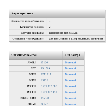
Характеристики:
Количество входов/выходов:
1
Количество полюсов:
2
Катушка зажигания:
Исполнение разъема DIN
Оснащение / оборудование:
для автомобилей с распределителем зажигания
Связанные номера:
Тип номера
ANGLI
15126
Торговый
BBT
ZK1869
Торговый
BERU
ZEF1212
Торговый
BERU
ZS126
Торговый
BOSCH
0 221 122 367
Торговый
BOSCH
0 221 122 450
Торговый
BOUGICORD
155341
Торговый
BREMI
20177
Торговый