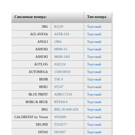
Связанные номера:
Тип номера
3RG
82220
Торговый
ACI-AVESA
ASTR-193
Торговый
ANGLI
1864
Торговый
ASHUKI
M690-15
Торговый
ASHUKI
M690-16O
Торговый
AUTLOG
AS2124
Торговый
AUTOMEGA
150010010
Торговый
BEHR
TSE 9
Торговый
BERU
ST247
Торговый
BLUE PRINT
ADB117216
Торговый
BORG & BECK
BTS3014
Торговый
BSG
BSG 30-840-029
Торговый
CALORSTAT by Vernet
WS2609
Торговый
DELPHI
TS10277
Торговый
DITAS
DS1007
Торговый