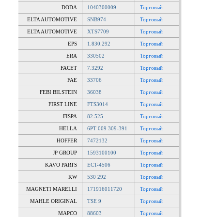
DODA
1040300009
Торговый
ELTA AUTOMOTIVE
SNB974
Торговый
ELTA AUTOMOTIVE
XTS7709
Торговый
EPS
1.830.292
Торговый
ERA
330502
Торговый
FACET
7.3292
Торговый
FAE
33706
Торговый
FEBI BILSTEIN
36038
Торговый
FIRST LINE
FTS3014
Торговый
FISPA
82.525
Торговый
HELLA
6PT 009 309-391
Торговый
HOFFER
7472132
Торговый
JP GROUP
1593100100
Торговый
KAVO PARTS
ECT-4506
Торговый
KW
530 292
Торговый
MAGNETI MARELLI
171916011720
Торговый
MAHLE ORIGINAL
TSE 9
Торговый
MAPCO
88603
Торговый