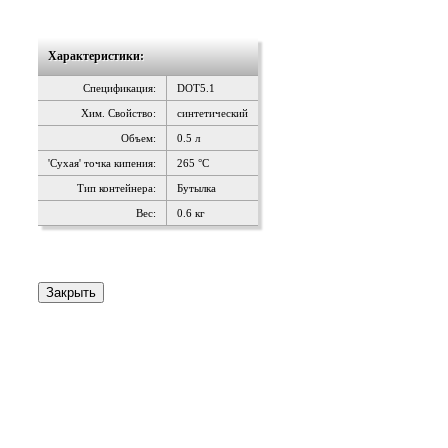
Характеристики:
Спецификация:
DOT5.1
Хим. Свойство:
синтетический
Объем:
0.5 л
'Сухая' точка кипения:
265 °C
Тип контейнера:
Бутылка
Вес:
0.6 кг