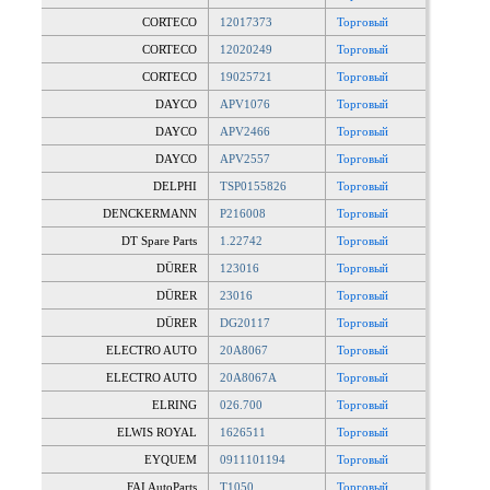
CORTECO
12017373
Торговый
CORTECO
12020249
Торговый
CORTECO
19025721
Торговый
DAYCO
APV1076
Торговый
DAYCO
APV2466
Торговый
DAYCO
APV2557
Торговый
DELPHI
TSP0155826
Торговый
DENCKERMANN
P216008
Торговый
DT Spare Parts
1.22742
Торговый
DÜRER
123016
Торговый
DÜRER
23016
Торговый
DÜRER
DG20117
Торговый
ELECTRO AUTO
20A8067
Торговый
ELECTRO AUTO
20A8067A
Торговый
ELRING
026.700
Торговый
ELWIS ROYAL
1626511
Торговый
EYQUEM
0911101194
Торговый
FAI AutoParts
T1050
Торговый