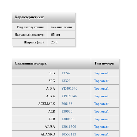
Характеристики:
Вид эксплуатации:
механический
Наружный диаметр:
65 мм
Ширина (мм):
25.5
Связанные номера:
Тип номера
3RG
13242
Торговый
3RG
13320
Торговый
A.B.A
YD401076
Торговый
A.B.A
YP109146
Торговый
ACEMARK
206133
Торговый
ACR
130083
Торговый
ACR
130083R
Торговый
AJUSA
12011600
Торговый
ALANKO
10550113
Торговый