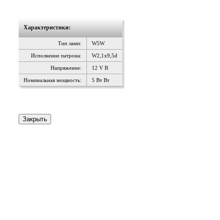
Характеристики:
Тип ламп:
W5W
Исполнение патрона:
W2,1x9,5d
Напряжение:
12 V В
Номинальная мощность:
5 Вт Вт