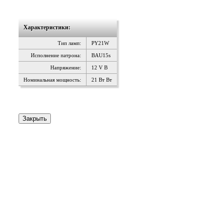
Характеристики:
Тип ламп:
PY21W
Исполнение патрона:
BAU15s
Напряжение:
12 V В
Номинальная мощность:
21 Вт Вт