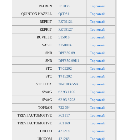
PATRON
PP1035
Торговый
QUINTON HAZELL
QCD84
Торговый
REPKIT
RKT9121
Торговый
REPKIT
RKT9127
Торговый
RUVILLE
515916
Торговый
SASIC
2150004
Торговый
SNR
DPF359.09
Торговый
SNR
DPF359.09K1
Торговый
STC
T405202
Торговый
STC
T415202
Торговый
STELLOX
20-01037-SX
Торговый
SWAG
62 93 1100
Торговый
SWAG
62 93 3798
Торговый
TOPRAN
722 394
Торговый
TREVI AUTOMOTIVE
PC1117
Торговый
TREVI AUTOMOTIVE
PC1169
Торговый
TRICLO
421218
Торговый
UNIGOM
421263
Торговый