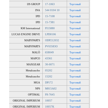
IJS GROUP
17-1063
Торговый
INA
544 0104 10
Торговый
IPD
15-7108
Торговый
IPD
15-7381
Торговый
KM International
FI15880
Торговый
LUCAS ENGINE DRIVE
LPD0106
Торговый
MABYPARTS
ODP212032
Торговый
MABYPARTS
PV03583O
Торговый
MALÒ
658049
Торговый
MAPCO
43361
Торговый
MAXGEAR
30-0071
Торговый
Metalcaucho
05202
Торговый
Metalcaucho
15202
Торговый
MGA
DP172
Торговый
NPS
M815A02
Торговый
OPTIMAL
F8-7645
Торговый
ORIGINAL IMPERIUM
10057
Торговый
ORIGINAL IMPERIUM
10057K
Торговый