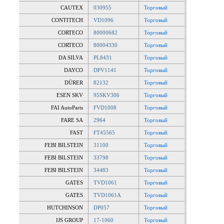
CAUTEX
030955
Торговый
CONTITECH
VD1096
Торговый
CORTECO
80000682
Торговый
CORTECO
80004330
Торговый
DA SILVA
PL8431
Торговый
DAYCO
DPV1141
Торговый
DÜRER
82132
Торговый
ESEN SKV
95SKV306
Торговый
FAI AutoParts
FVD1008
Торговый
FARE SA
2964
Торговый
FAST
FT45565
Торговый
FEBI BILSTEIN
31100
Торговый
FEBI BILSTEIN
33798
Торговый
FEBI BILSTEIN
34483
Торговый
GATES
TVD1061
Торговый
GATES
TVD1061A
Торговый
HUTCHINSON
DP057
Торговый
IJS GROUP
17-1060
Торговый