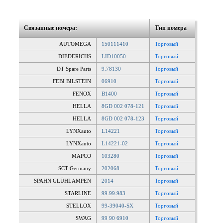
Связанные номера:
Тип номера
AUTOMEGA
150111410
Торговый
DIEDERICHS
LID10050
Торговый
DT Spare Parts
9.78130
Торговый
FEBI BILSTEIN
06910
Торговый
FENOX
B1400
Торговый
HELLA
8GD 002 078-121
Торговый
HELLA
8GD 002 078-123
Торговый
LYNXauto
L14221
Торговый
LYNXauto
L14221-02
Торговый
MAPCO
103280
Торговый
SCT Germany
202068
Торговый
SPAHN GLÜHLAMPEN
2014
Торговый
STARLINE
99.99.983
Торговый
STELLOX
99-39040-SX
Торговый
SWAG
99 90 6910
Торговый