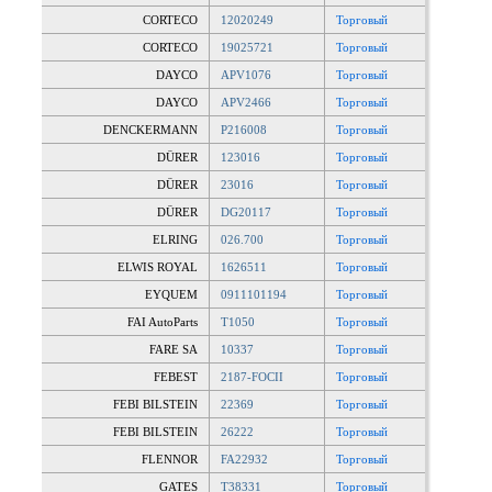
CORTECO
12020249
Торговый
CORTECO
19025721
Торговый
DAYCO
APV1076
Торговый
DAYCO
APV2466
Торговый
DENCKERMANN
P216008
Торговый
DÜRER
123016
Торговый
DÜRER
23016
Торговый
DÜRER
DG20117
Торговый
ELRING
026.700
Торговый
ELWIS ROYAL
1626511
Торговый
EYQUEM
0911101194
Торговый
FAI AutoParts
T1050
Торговый
FARE SA
10337
Торговый
FEBEST
2187-FOCII
Торговый
FEBI BILSTEIN
22369
Торговый
FEBI BILSTEIN
26222
Торговый
FLENNOR
FA22932
Торговый
GATES
T38331
Торговый