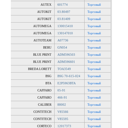
AUTEX
601774
Торговый
AUTOKIT
03.80497
Торговый
AUTOKIT
03.81409
Торговый
AUTOMEGA
130015410
Торговый
AUTOMEGA
130147010
Торговый
AUTOTEAM
A07736
Торговый
BERU
GN054
Торговый
BLUE PRINT
ADM596503
Торговый
BLUE PRINT
ADM596601
Торговый
BREDA LORETT
TOA3549
Торговый
BSG
BSG 70-615-024
Торговый
BTA
E2P5963BTA
Торговый
CAFFARO
05-91
Торговый
CAFFARO
466-91
Торговый
CALIBER
88002
Торговый
CONTITECH
V85566
Торговый
CONTITECH
V85595
Торговый
CORTECO
12017373
Торговый