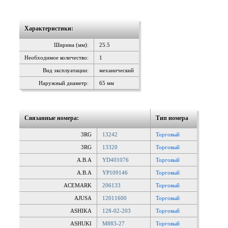
Характеристики:
Ширина (мм):
25.5
Необходимое количество:
1
Вид эксплуатации:
механический
Наружный диаметр:
65 мм
Связанные номера:
Тип номера
3RG
13242
Торговый
3RG
13320
Торговый
A.B.A
YD401076
Торговый
A.B.A
YP109146
Торговый
ACEMARK
206133
Торговый
AJUSA
12011600
Торговый
ASHIKA
128-02-203
Торговый
ASHUKI
M883-27
Торговый