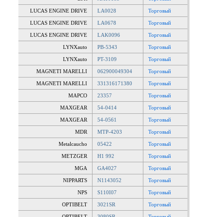
LUCAS ENGINE DRIVE
LA0028
Торговый
LUCAS ENGINE DRIVE
LA0678
Торговый
LUCAS ENGINE DRIVE
LAK0096
Торговый
LYNXauto
PB-5343
Торговый
LYNXauto
PT-3109
Торговый
MAGNETI MARELLI
062900049304
Торговый
MAGNETI MARELLI
331316171380
Торговый
MAPCO
23357
Торговый
MAXGEAR
54-0414
Торговый
MAXGEAR
54-0561
Торговый
MDR
MTP-4203
Торговый
Metalcaucho
05422
Торговый
METZGER
H1 992
Торговый
MGA
GA4027
Торговый
NIPPARTS
N1143052
Торговый
NPS
S110I07
Торговый
OPTIBELT
3021SR
Торговый
OPTIBELT
3080SR
Торговый