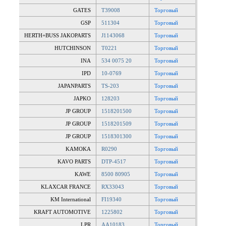
GATES
T39008
Торговый
GSP
511304
Торговый
HERTH+BUSS JAKOPARTS
J1143068
Торговый
HUTCHINSON
T0221
Торговый
INA
534 0075 20
Торговый
IPD
10-0769
Торговый
JAPANPARTS
TS-203
Торговый
JAPKO
128203
Торговый
JP GROUP
1518201500
Торговый
JP GROUP
1518201509
Торговый
JP GROUP
1518301300
Торговый
KAMOKA
R0290
Торговый
KAVO PARTS
DTP-4517
Торговый
KAWE
8500 80905
Торговый
KLAXCAR FRANCE
RX33043
Торговый
KM International
FI19340
Торговый
KRAFT AUTOMOTIVE
1225802
Торговый
LPR
AA10183
Торговый