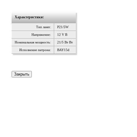
Характеристики:
Тип ламп:
P21/5W
Напряжение:
12 V В
Номинальная мощность:
21/5 Вт Вт
Исполнение патрона:
BAY15d