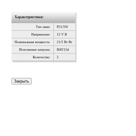
Характеристики:
Тип ламп:
P21/5W
Напряжение:
12 V В
Номинальная мощность:
21/5 Вт Вт
Исполнение патрона:
BAY15d
Количество:
2